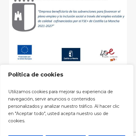
Política de cookies
Aviso legal
|
Política de privacidad
|
Política de cookies
|
Utilizamos cookies para mejorar su experiencia de
Política privacidad RRSS
navegación, servir anuncios o contenidos
personalizados y analizar nuestro tráfico. Al hacer clic
Copyright © 2026 Clínica Dental ARTIS Cuenca
en "Aceptar todo", usted acepta nuestro uso de
Diseño web:
cookies.