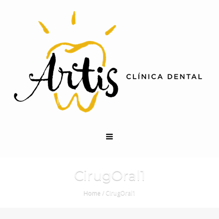
CirugOral1
Home
/
CirugOral1