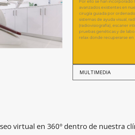
Por ello se han incorporado
avanzados existentes en nue
cirugía guiada por ordenador
sistemas de ayuda visual, radi
(radiovisiografía), escaner int
pruebas genéticas y de labo
relax donde recuperarse en p
MULTIMEDIA
seo virtual en 360º dentro de nuestra clí