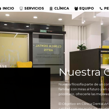
INICIO
SERVICIOS
CLÍNICA
EQUIPO
PE
Nuestra C
Nuestra filosofía parte de un c
familiar con miras al futuro y e
prioritario, ofrecerle las mejore
El Objetivo en Clínica Dental Ar
calidad con vocación de excele