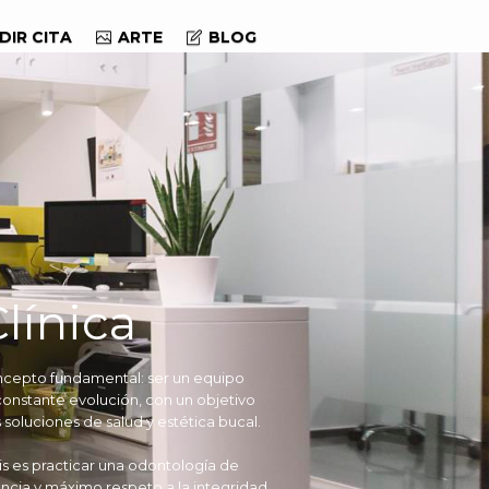
DIR CITA
ARTE
BLOG
línica
oncepto fundamental: ser un equipo
n constante evolución, con un objetivo
s soluciones de salud y estética bucal.
tis es practicar una odontología de
ncia y máximo respeto a la integridad