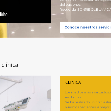
del paciente.
Recuerda: SONRIE QUE LA VID
Conoce nuestros servici
clínica
CLINICA
Los medios más avanzados, 
evolución…
Se ha realizado un gran esfu
nuestros pacientes la mejor s