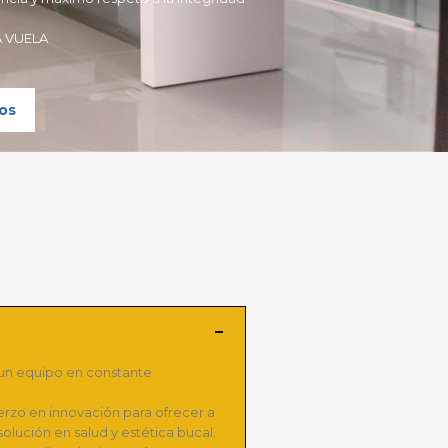
A VUELA
os
un equipo en constante
erzo en innovación para ofrecer a
olución en salud y estética bucal.