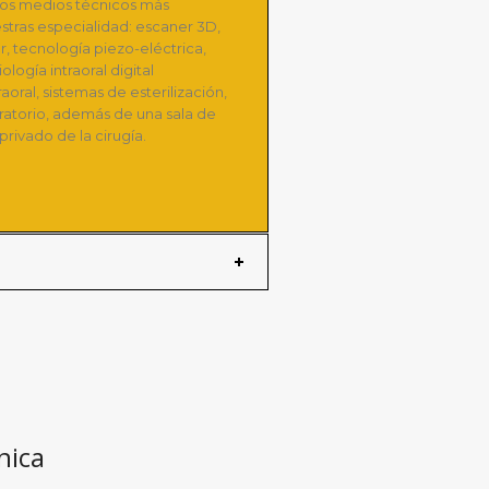
 los medios técnicos más
stras especialidad: escaner 3D,
, tecnología piezo-eléctrica,
ología intraoral digital
raoral, sistemas de esterilización,
ratorio, además de una sala de
rivado de la cirugía.
nica