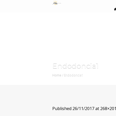
Endodoncia1
Home
/
Endodoncia1
Published
26/11/2017
at 268×201