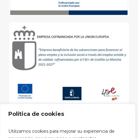
Política de cookies
Aviso legal
|
Política de privacidad
|
Política de cookies
|
Utilizamos cookies para mejorar su experiencia de
Política privacidad RRSS