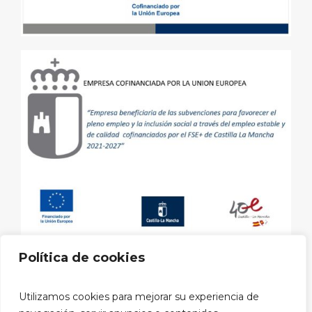
Política de cookies
Aviso legal
|
Política de privacidad
|
Política de cookies
|
Utilizamos cookies para mejorar su experiencia de
Política privacidad RRSS