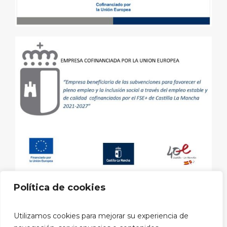
Política de cookies
Aviso legal
|
Política de privacidad
|
Política de cookies
|
Utilizamos cookies para mejorar su experiencia de
Política privacidad RRSS