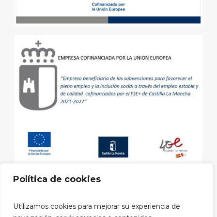
Política de cookies
Aviso legal
|
Política de privacidad
|
Política de cookies
|
Utilizamos cookies para mejorar su experiencia de
Política privacidad RRSS