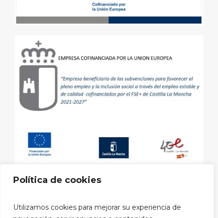
Política de cookies
Aviso legal
|
Política de privacidad
|
Política de cookies
|
Utilizamos cookies para mejorar su experiencia de
Política privacidad RRSS