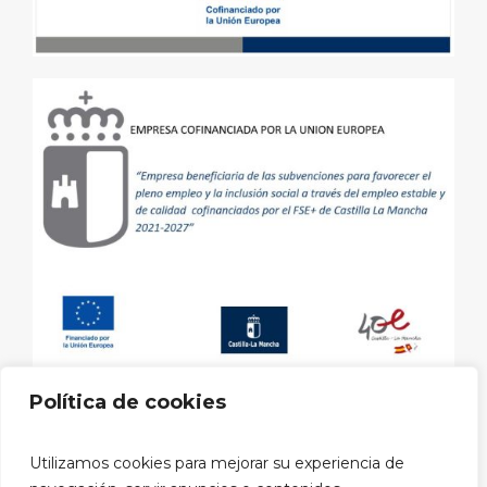
Política de cookies
Aviso legal
|
Política de privacidad
|
Política de cookies
|
Utilizamos cookies para mejorar su experiencia de
Política privacidad RRSS