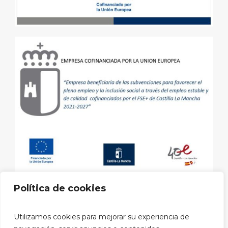
Política de cookies
Aviso legal
|
Política de privacidad
|
Política de cookies
|
Utilizamos cookies para mejorar su experiencia de
Política privacidad RRSS