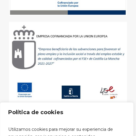
Política de cookies
Aviso legal
|
Política de privacidad
|
Política de cookies
|
Utilizamos cookies para mejorar su experiencia de
Política privacidad RRSS