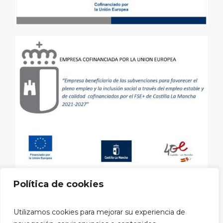
Política de cookies
Aviso legal
|
Política de privacidad
|
Política de cookies
|
Utilizamos cookies para mejorar su experiencia de
Política privacidad RRSS