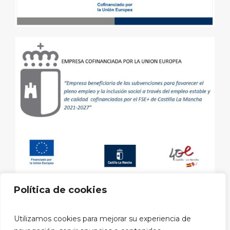
Política de cookies
Aviso legal
|
Política de privacidad
|
Política de cookies
|
Utilizamos cookies para mejorar su experiencia de
Política privacidad RRSS