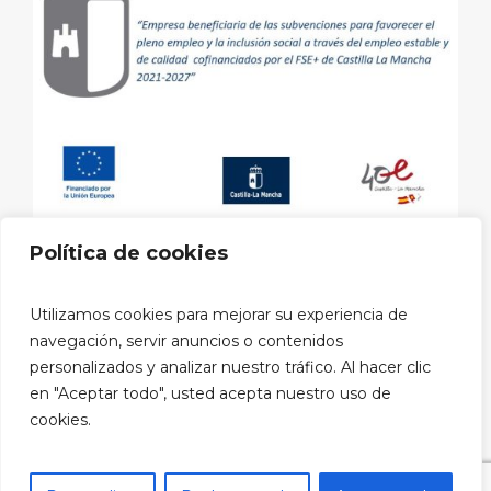
Política de cookies
Aviso legal
|
Política de privacidad
|
Política de cookies
|
Utilizamos cookies para mejorar su experiencia de
Política privacidad RRSS
navegación, servir anuncios o contenidos
personalizados y analizar nuestro tráfico. Al hacer clic
Copyright © 2026 Clínica Dental ARTIS Cuenca
en "Aceptar todo", usted acepta nuestro uso de
Diseño web:
cookies.