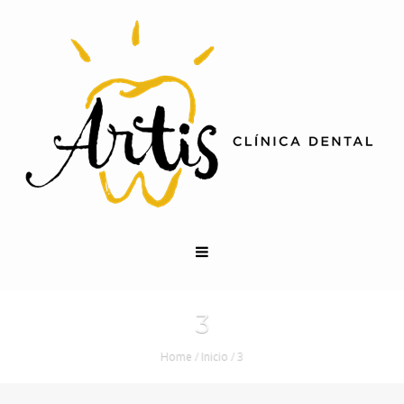
3
Home
/
Inicio
/
3