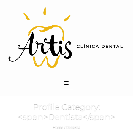
Profile Category:
<span>Dentista</span>
Home
/
Dentista