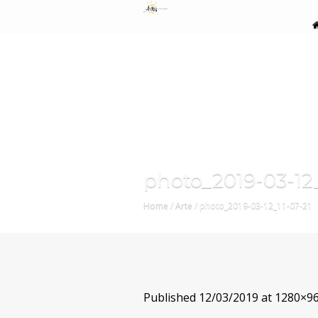
photo_2019-03-12_
Home
/
Arte
/
photo_2019-03-12_11-07-21
Published
12/03/2019
at 1280×96